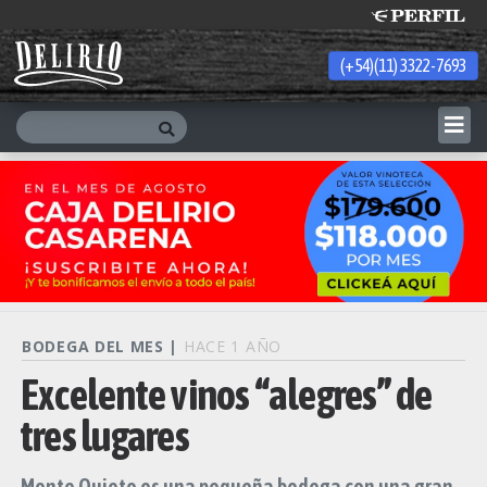
(+54)(11) 3322-7693
Friday 7 de August de 2026
BODEGA DEL MES |
HACE 1 AÑO
Excelente vinos “alegres” de
tres lugares
Monte Quieto es una pequeña bodega con una gran