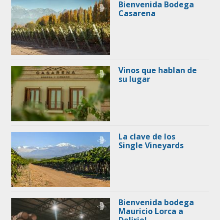
Bienvenida Bodega
Casarena
Vinos que hablan de
su lugar
La clave de los
Single Vineyards
Bienvenida bodega
Mauricio Lorca a