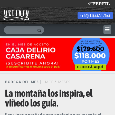
(+54)(11) 3322-7693
Friday 7 de August de 2026
BODEGA DEL MES |
HACE 6 MESES
La montaña los inspira, el
viñedo los guía.
Son vinos a partir de una enología que respeta el