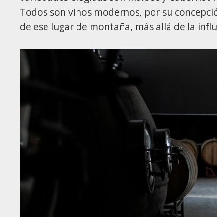
Todos son vinos modernos, por su concepción
de ese lugar de montaña, más allá de la influ