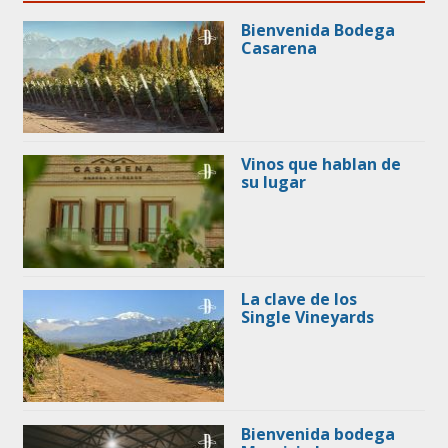
Bienvenida Bodega
Casarena
Vinos que hablan de
su lugar
La clave de los
Single Vineyards
Bienvenida bodega