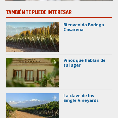
TAMBIÉN TE PUEDE INTERESAR
Bienvenida Bodega
Casarena
Vinos que hablan de
su lugar
La clave de los
Single Vineyards